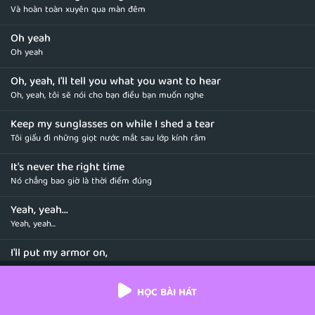
Và hoàn toàn xuyên qua màn đêm
Oh yeah
Oh yeah
Oh, yeah, I'll tell you what you want to hear
Oh, yeah, tôi sẽ nói cho bạn điều bạn muốn nghe
Keep my sunglasses on while I shed a tear
Tôi giấu đi những giọt nước mắt sau lớp kính râm
It's never the right time
Nó chẳng bao giờ là thời điểm đúng
Yeah, yeah...
Yeah, yeah...
I'll put my armor on,
Tôi sẽ khoác lên mình chiếc áo giáp
HỌC BÀI HÁT
Show you how strong I am
Cho bạn thấy cách tôi mạnh mẽ như nào