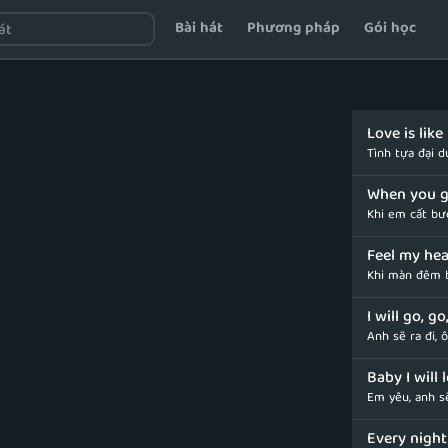
Bài hát
Phương pháp
Gói học
Love is lik
Tình tựa đại 
When you go
Khi em cất bướ
Feel my hea
Khi màn đêm b
I will go, g
Anh sẽ ra đi, 
Baby I will 
Em yêu, anh s
Every night