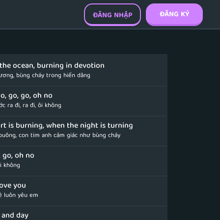
ĐĂNG KÝ
ĐĂNG NHẬP
e the ocean, burning in devotion
dương, bùng cháy trong hiến dâng
, go, go, oh no
c ra đi, ra đi, ôi không
rt is burning, when the night is turning
uông, con tim anh cảm giác như bùng cháy
o, go, oh no
ôi không
love you
ẽ luôn yêu em
 and day