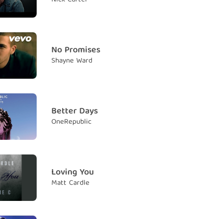
reams are flying, dreams are never dying
 những giấc mơ của em đang bay bổng, không bao giờ
go, go, oh no
No Promises
bước ra đi, ôi không
Shayne Ward
ell a story, baby oh don't worry
ầm thì một chuyện Em yêu ơi đừng lo nghĩ
, go, go, oh no
Better Days
c đi, ôi không
OneRepublic
I love you
h yêu em
 a day
Loving You
m nay
Matt Cardle
kiss you but I have to say
ẽ hôn em nhưng anh phải nói rằng