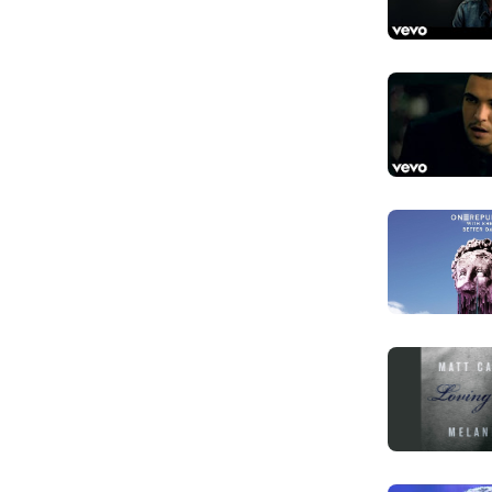
Feel your d
Cảm thấy được
tàn lụi
I don't go, 
Anh không cất 
Your eyes t
Đôi mắt em th
When you go
Khi em cất bướ
Baby cause 
Em yêu, vì an
Forever and
mãi mãi và hô
Baby I will 
Em yêu, anh s