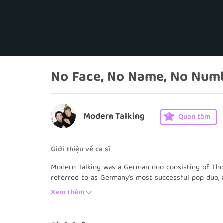
No Face, No Name, No Num
Modern Talking
Quan tâm
Giới thiệu về ca sĩ
Modern Talking was a German duo consisting of Th
referred to as Germany's most successful pop duo, 
the top five in many countries. Some of their most 
Xem thêm
Heart, You're My Soul", "You Can Win If You Want", "Che
Calling (S.O.S. for Love)" and "Geronimo's Cadillac".