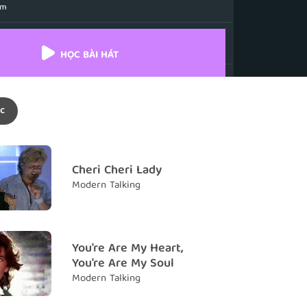
êm
kiss you
sẽ hôn em
HỌC BÀI HÁT
to say
i nói rằng
c
o name, no number
 dạng, không có tên và chẳng có số
 like a thunder
Cheri Cheri Lady
hư một tiếng sét
Modern Talking
 on a fire, burning in my heart
 cùng ngọn lửa, bùng cháy trong tim anh
o name, no number
You're Are My Heart,
 dạng, không có tên và chẳng có số
You're Are My Soul
Modern Talking
not a hunter
ông phải là một tay thợ săn