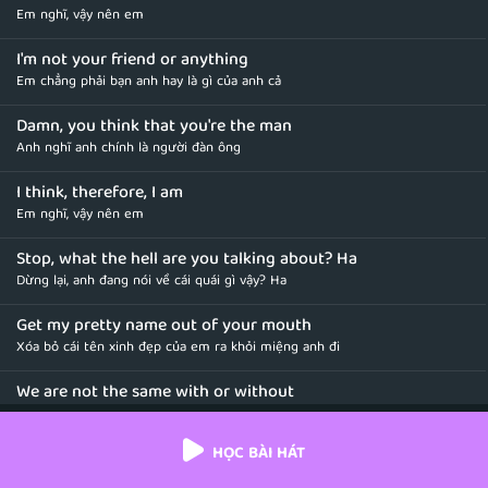
Em nghĩ, vậy nên em
I'm not your friend or anything
Em chẳng phải bạn anh hay là gì của anh cả
Damn, you think that you're the man
Anh nghĩ anh chính là người đàn ông
I think, therefore, I am
Em nghĩ, vậy nên em
Stop, what the hell are you talking about? Ha
Dừng lại, anh đang nói về cái quái gì vậy? Ha
Get my pretty name out of your mouth
Xóa bỏ cái tên xinh đẹp của em ra khỏi miệng anh đi
We are not the same with or without
Chúng ta không hề giống nhau dù cho có hay ko
HỌC BÀI HÁT
Don't talk about me like how you might know how I feel
Đừng nói về em như thể anh có thể biết cách em cảm nhận như thế nào