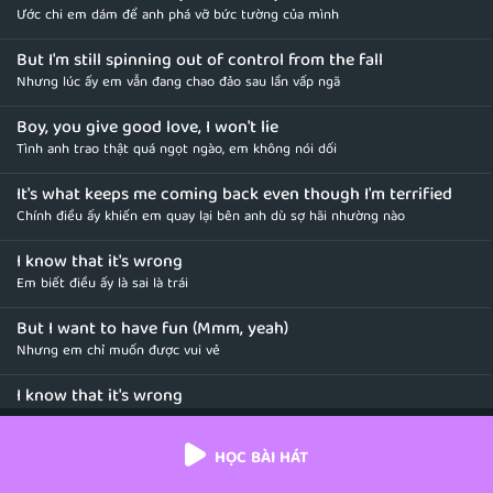
Ước chi em dám để anh phá vỡ bức tường của mình
But I'm still spinning out of control from the fall
Nhưng lúc ấy em vẫn đang chao đảo sau lần vấp ngã
Boy, you give good love, I won't lie
Tình anh trao thật quá ngọt ngào, em không nói dối
It's what keeps me coming back even though I'm terrified
Chính điều ấy khiến em quay lại bên anh dù sợ hãi nhường nào
I know that it's wrong
Em biết điều ấy là sai là trái
But I want to have fun (Mmm, yeah)
Nhưng em chỉ muốn được vui vẻ
I know that it's wrong
Dẫu biết rằng điều ấy không hề đúng
HỌC BÀI HÁT
But I want to have fun (Mmm, yeah)
Nhưng em chỉ muốn được hạnh phúc mà thôi