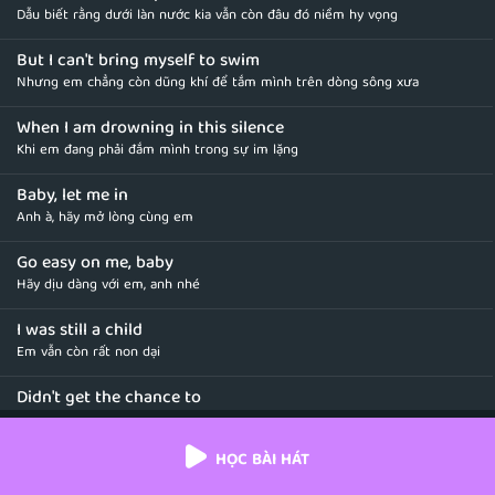
Dẫu biết rằng dưới làn nước kia vẫn còn đâu đó niềm hy vọng
But I can't bring myself to swim
Nhưng em chẳng còn dũng khí để tắm mình trên dòng sông xưa
When I am drowning in this silence
Khi em đang phải đắm mình trong sự im lặng
Baby, let me in
Anh à, hãy mở lòng cùng em
Go easy on me, baby
Hãy dịu dàng với em, anh nhé
I was still a child
Em vẫn còn rất non dại
Didn't get the chance to
Chưa hề có cơ hội
HỌC BÀI HÁT
Feel the world around me
Để cảm nhận thế giới xung quanh mình