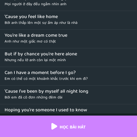
Mọi người ở đây đều ngắm nhìn anh
'Cause you feel like home
Bởi anh thắp lên một sự ấm áp như là nhà
You're like a dream come true
Anh như một giấc mơ có thật
But if by chance you're here alone
Nhưng nếu lỡ anh còn lại một mình
Can I have a moment before I go?
Em có thể có một khoảnh khắc trước khi em đi?
'Cause I've been by myself all night long
Bởi em đã cô đơn những đêm dài
Hoping you're someone I used to know
Hy vọng anh vẫn là người nào đó mà em từng biết
HỌC BÀI HÁT
You look like a movie
Anh trông giống như một bộ phim