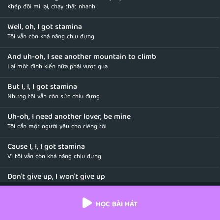
Khép đôi mi lại, chạy thật nhanh
Well, oh, I got stamina
Tôi vẫn còn khả năng chịu đựng
And uh-oh, I see another mountain to climb
Lại một định kiến nữa phải vượt qua
But I, I, I got stamina
Nhưng tôi vẫn còn sức chịu đựng
Uh-oh, I need another lover, be mine
Tôi cần một người yêu cho riêng tôi
Cause I, I, I got stamina
Vì tôi vẫn còn khả năng chịu đựng
Don't give up, I won't give up
Không được từ bỏ, tôi sẽ không từ bỏ
HỌC BÀI HÁT
Don't give up, no no no
Đừng bỏ cuộc, không được bỏ cuộc