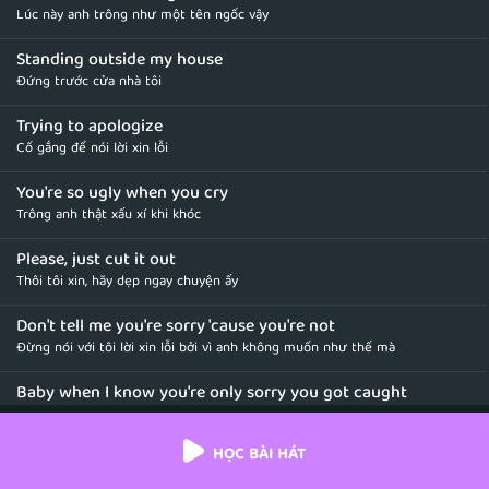
Lúc này anh trông như một tên ngốc vậy
Standing outside my house
Đứng trước cửa nhà tôi
Trying to apologize
Cố gắng để nói lời xin lỗi
You're so ugly when you cry
Trông anh thật xấu xí khi khóc
Please, just cut it out
Thôi tôi xin, hãy dẹp ngay chuyện ấy
Don't tell me you're sorry 'cause you're not
Đừng nói với tôi lời xin lỗi bởi vì anh không muốn như thế mà
Baby when I know you're only sorry you got caught
Cưng à, tôi biết rằng anh chỉ xin lỗi khi anh bị bắt quả tang mà thôi
HỌC BÀI HÁT
But you put on quite a show
Nhưng anh đã dựng nên một màn kịch khá đấy