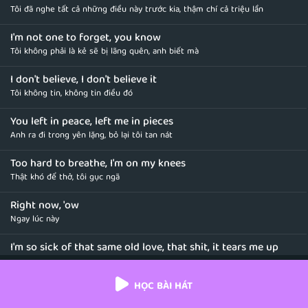
Tôi đã nghe tất cả những điều này trước kia, thậm chí cả triệu lần
I'm not one to forget, you know
Tôi không phải là kẻ sẽ bị lãng quên, anh biết mà
I don't believe, I don't believe it
Tôi không tin, không tin điều đó
You left in peace, left me in pieces
Anh ra đi trong yên lặng, bỏ lại tôi tan nát
Too hard to breathe, I'm on my knees
Thật khó để thở, tôi gục ngã
Right now, 'ow
Ngay lúc này
I'm so sick of that same old love, that shit, it tears me up
Tôi đã ngán ngẩm cái tình yêu cũ kỹ đó, là nhảm nhí, thứ tình yêu làm tôi
đau khổ
HỌC BÀI HÁT
I'm so sick of that same old love, my body's had enough