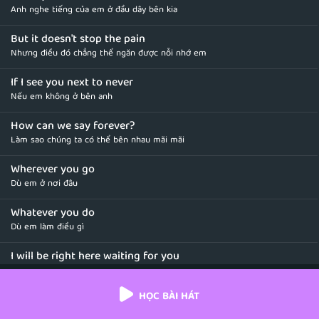
Anh nghe tiếng của em ở đầu dây bên kia
But it doesn't stop the pain
Nhưng điều đó chẳng thể ngăn được nỗi nhớ em
If I see you next to never
Nếu em không ở bên anh
How can we say forever?
Làm sao chúng ta có thể bên nhau mãi mãi
Wherever you go
Dù em ở nơi đâu
Whatever you do
Dù em làm điều gì
I will be right here waiting for you
Anh sẽ vẫn mãi ở đây để chờ đợi em
HỌC BÀI HÁT
Whatever it takes
Cho dù phải mất đi điều gì