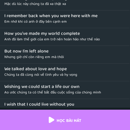
Mặc dù lúc này chúng ta đã xa thật xa
I remember back when you were here with me
Em nhớ khi có anh ở đây bên cạnh em
How you've made my world complete
Anh đã làm thế giới của em trở nên hoàn hảo như thế nào
But now I'm left alone
Nhưng giờ chỉ còn riêng em mà thôi
We talked about love and hope
Chúng ta đã cùng nói về tình yêu và hy vọng
Wishing we could start a life our own
Ao ước chúng ta có thể bắt đầu cuộc sống của chúng mình
I wish that I could live without you
Em ước rằng mình có thể sống mà không có anh
HỌC BÀI HÁT
Why did you tear my heart apart
Sao anh lại làm tan vỡ trái tim em