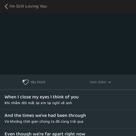
I'm Still Loving You
Xem thêm
Yêu thích
When I close my eyes I think of you
Khi nhắm đôi mắt lại em lại nghĩ về anh
And the times we've had been through
Và khoảng thời gian chúng ta đã cùng trải qua
Even though we're far apart right now