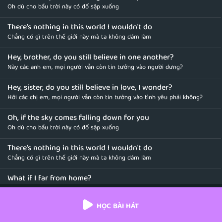
Oh dù cho bầu trời này có đổ sập xuống
There's nothing in this world I wouldn't do
Chẳng có gì trên thế giới này mà ta không dám làm
Hey, brother, do you still believe in one another?
Này các anh em, mọi người vẫn còn tin tưởng vào người dưng?
Hey, sister, do you still believe in love, I wonder?
Hỡi các chị em, mọi người vẫn còn tin tưởng vào tình yêu phải không?
Oh, if the sky comes falling down for you
Oh dù cho bầu trời này có đổ sập xuống
There's nothing in this world I wouldn't do
Chẳng có gì trên thế giới này mà ta không dám làm
What if I far from home?
Nếu như tôi rời xa quê hương này?
HỌC BÀI HÁT
Oh, brother, I will hear you call
Oh, người anh em, tôi vẫn sẽ lắng nghe tiếng gọi từ người