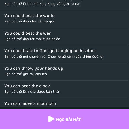
Bạn có thể là chú khỉ King Kong vỗ ngực ra oai
You could beat the world
Bạn có thể đánh bại cả thế giới
You could beat the war
Bạn có thể dập tắt mọi cuộc chiến
You could talk to God, go banging on his door
Bạn có thể nói chuyện với Chúa, và gõ cánh cửa thiên đường
You can throw your hands up
Bạn có thể giơ tay cao lên
You can beat the clock
Bạn có thể làm chủ được bản thân
You can move a mountain
Bạn có thể làm bất cứ thứ gì bạn muốn
HỌC BÀI HÁT
You can break rocks
Bạn có thể thoát khỏi xiềng xích