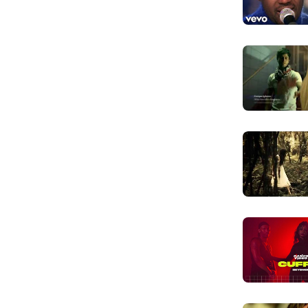
And all tha
Và điều quan 
Is here and
Đã ở đây ngay
My universe
Thế giới của 
I'm glad yo
Anh thật vui 
You cast a 
Em mê hoặc a
You hit me l
Em bước vào c
And I decid
Và anh quyết đ
So let's go