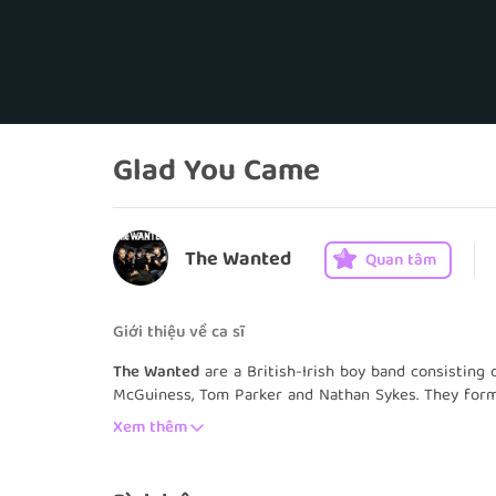
Glad You Came
The Wanted
Quan tâm
Giới thiệu về ca sĩ
The Wanted
are a British-Irish boy band consisting
McGuiness, Tom Parker and Nathan Sykes. They for
Universal Music subsidiaries Island Records and Me
Xem thêm
The band's debut album, The Wanted, was released 
on the UK Albums Chart. The album spawned three UK