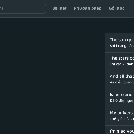
Bài hát
Phương pháp
Gói học
The sun go
Khi hoàng hô
The stars 
Thì các vì tinh
And all tha
Và điều quan 
Is here and
Đã ở đây ngay
My universe
Thế giới của 
I'm glad yo