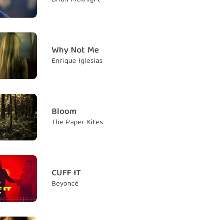
t counts
trọng nhất
 now
 lúc này
Why Not Me
Enrique Iglesias
 will never be the same
anh sẽ không còn buồn chán như trước nữa
u came
khi gặp em
Bloom
The Paper Kites
spell on me, spell on me
nh, phù phép anh
ike the sky fell on me, fell on me
uộc đời anh một cách bất ngờ
CUFF IT
Beyoncé
ed you look well on me, well on me
ịnh rồi, hai ta rất xứng đôi
 somewhere no one else can see, you and me