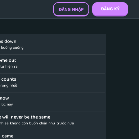
ĐĂNG KÝ
ĐĂNG NHẬP
es down
n buông xuống
come out
 tú hiện ra
t counts
trọng nhất
 now
 lúc này
 will never be the same
anh sẽ không còn buồn chán như trước nữa
u came