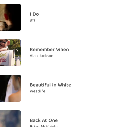
you can
I Do
u em có thể
911
nd a little time
h chút ít thời gian cho anh chứ
pping away, away from us so stay
Remember When
hai ta sắp hết rồi nên hãy ở lại nhé
Alan Jackson
e I can make,
anh, anh có thể khiến em
lad you came
vui vì em đã đến bên anh
Beautiful in White
Westlife
es down
n buông xuống
come out
 tú hiện ra
Back At One
Brian McKnight