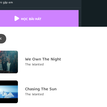
khi gặp em
spell on me, spell on me
nh, phù phép anh
HỌC BÀI HÁT
ike the sky fell on me, fell on me
uộc đời anh một cách bất ngờ
c
ed you look well on me, well on me
ịnh rồi, hai ta rất xứng đôi
 somewhere no one else can see, you and me
We Own The Night
 nơi nào đó không có ai cả, chỉ em và anh
The Wanted
ghts out now
n đi nào
ke you by the hand
Chasing The Sun
y bàn tay em
The Wanted
nother drink
một ly nữa