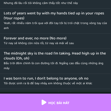
Nhưng đã lâu rồi tôi không cảm thấy tốt như thế này
Lots of years went by with my hands tied up in your ropes
(Your ropes)
Yeah, rất nhiều năm trôi qua với đôi tay tôi bị trói chặt trong vòng tay của
anh
Forever and ever, no more (No more)
Từ nay sẽ không còn nữa rồi, từ nay và mãi về sau
The midnight sky is the road I'm taking. Head high up in the
clouds (Oh, oh)
Bầu trời đêm chính là con đường tôi đi. Ngẩng cao đầu cùng những áng
mây
I was born to run, I don't belong to anyone, oh no
Tôi được sinh ra là để bay nhảy, em không thuộc về một ai khác
I don't need to be loved by you (By you)
Tôi không cần tình yêu từ anh
HỌC BÀI HÁT
Fire in my lungs, can't bite the devil on my tongue, oh no