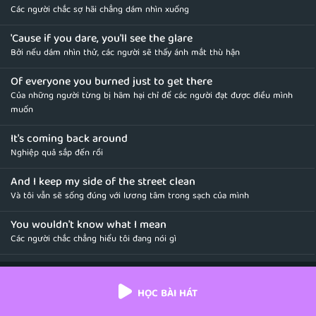
Các người chắc sợ hãi chẳng dám nhìn xuống
'Cause if you dare, you'll see the glare
Bởi nếu dám nhìn thử, các người sẽ thấy ánh mắt thù hận
Of everyone you burned just to get there
Của những người từng bị hãm hại chỉ để các người đạt được điều mình
muốn
It's coming back around
Nghiệp quả sắp đến rồi
And I keep my side of the street clean
Và tôi vẫn sẽ sống đúng với lương tâm trong sạch của mình
You wouldn't know what I mean
Các người chắc chẳng hiểu tôi đang nói gì
'Cause karma is my boyfriend
Vì nghiệp báo chính là bạn trai tôi
HỌC BÀI HÁT
Karma is a god