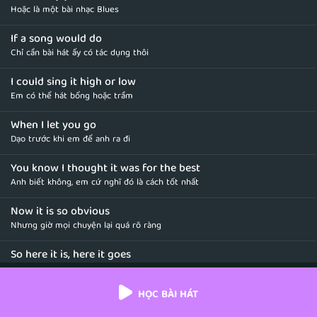
Hoặc là một bài nhạc Blues
If a song would do
Chỉ cần bài hát ấy có tác dụng thôi
I could sing it high or low
Em có thể hát bổng hoặc trầm
When I let you go
Dạo trước khi em để anh ra đi
You know I thought it was for the best
Anh biết không, em cứ nghĩ đó là cách tốt nhất
Now it is so obvious
Nhưng giờ mọi chuyện lại quá rõ ràng
So here it is, here it goes
Vậy nên giờ đây em bắt đầu ca vang bài ca này
HỌC BÀI HÁT
I could try rock and roll
Em có thể thử một bài nhạc Rock and Roll