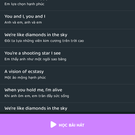
Em lựa chọn hạnh phúc
You and I, you and I
Anh và em, anh và em
We're like diamonds in the sky
Đôi ta tựa những viên kim cương trên trời cao
You're a shooting star I see
Em thấy anh như một ngôi sao băng
A vision of ecstasy
Một ảo mộng hạnh phúc
When you hold me, I'm alive
Khi anh ôm em, em tràn đầy sức sống
We're like diamonds in the sky
Đôi ta tựa những viên kim cương trên trời cao
HỌC BÀI HÁT
I knew that we'd become one right away
Em biết rằng chúng ta sẽ thành một ngay lập tức