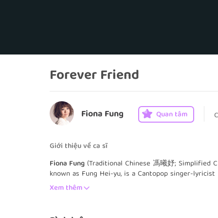
Forever Friend
Fiona Fung
Quan tâm
C
Giới thiệu về ca sĩ
Fiona Fung
(Traditional Chinese 馮曦妤; Simplified C
known as Fung Hei-yu, is a Cantopop singer-lyricist
Xem thêm
At the age of 16, Fung was introduced by friends 
then started her career working back stage in Chan'
newly founded studio Click Music. Since then, Fung