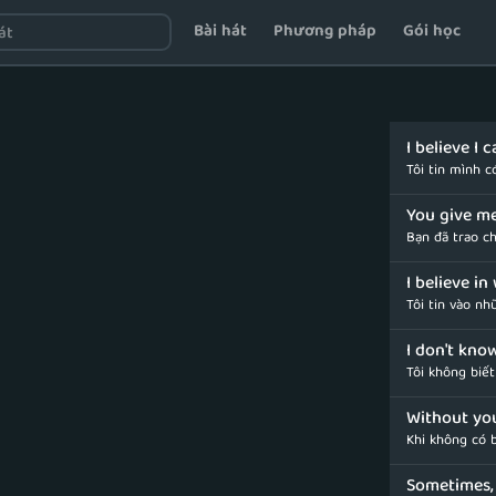
Bài hát
Phương pháp
Gói học
I believe I 
Tôi tin mình 
You give me
Bạn đã trao c
I believe i
Tôi tin vào nh
I don't kno
Tôi không biết
Without yo
Khi không có 
Sometimes, 