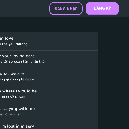
ĐĂNG KÝ
ĐĂNG NHẬP
can love
có thể yêu thương
 your loving care
ho tôi sự quan tâm chân thành
n what we are
ững gì chúng ta đã có
w where I would be
 mình sẽ ra sao
u staying with me
bạn ở bên cạnh
I'm lost in misery