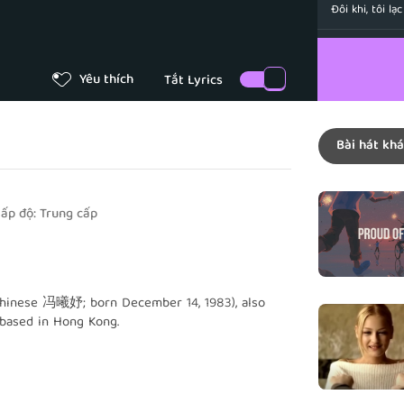
Đôi khi, tôi lạ
You will tak
Bạn sẽ giúp tô
Yêu thích
Oh, you an
Bạn và tôi nắ
Bài hát khá
Amazing be 
Thật tuyệt vờ
We are fore
ấp độ:
Trung cấp
Chúng ta mãi 
Oh baby, yo
Bạn yêu dấu, b
hinese 冯曦妤; born December 14, 1983), also
You are the
 based in Hong Kong.
Bạn là người d
to Hong Kong composer Chan Kwong-wing. She
s workshop. In year 2000, she joined Chan's
I believe I 
 produced more than 200 pieces of
Tôi tin mình 