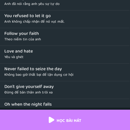
Anh đã nói rằng anh yêu sự tự do
You refused to let it go
Anh không chấp nhận để nó vụt mất.
Follow your faith
Theo niềm tin của anh
Love and hate
Yêu và ghét
Never failed to seize the day
Không bao giờ thất bại để tận dụng cơ hội
Don't give yourself away
Đừng để bản thân anh trôi xa
Oh when the night falls
Khi màn đêm buông xuống
HỌC BÀI HÁT
And you're alone
Và là lúc anh cô đơn