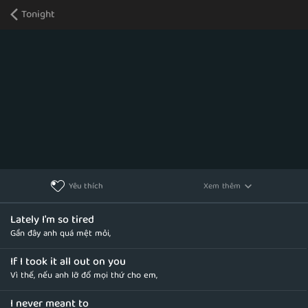
Tonight
Xem thêm
Yêu thích
Lately I'm so tired
Gần đây anh quá mệt mỏi,
If I took it all out on you
Vì thế, nếu anh lỡ đổ mọi thứ cho em,
I never meant to