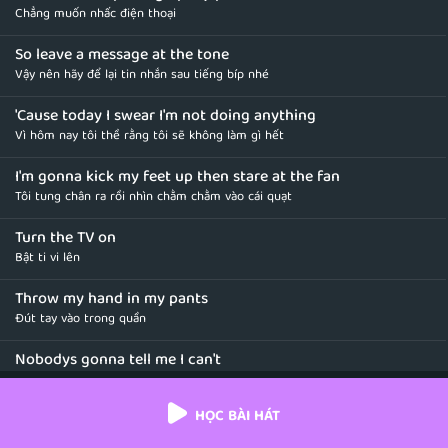
Chẳng muốn nhấc điện thoại
So leave a message at the tone
Vậy nên hãy để lại tin nhắn sau tiếng bíp nhé
'Cause today I swear I'm not doing anything
Vì hôm nay tôi thề rằng tôi sẽ không làm gì hết
I'm gonna kick my feet up then stare at the fan
Tôi tung chân ra rồi nhìn chằm chằm vào cái quạt
Turn the TV on
Bật ti vi lên
Throw my hand in my pants
Đút tay vào trong quần
Nobodys gonna tell me I can't
Chẳng ai có thể nói với tôi rằng tôi không thể
HỌC BÀI HÁT
I'll be lounging on the couch just chillin' in my snuggie
Tôi sẽ nằm dài trên đi văng và thư giãn trong cái chăn có tay của mình