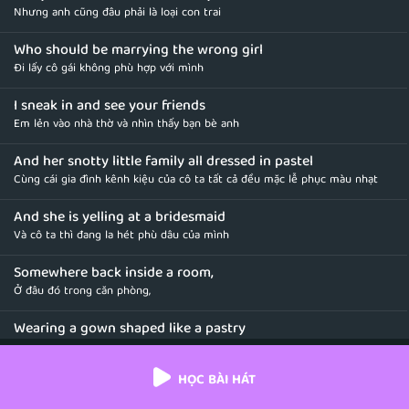
Nhưng anh cũng đâu phải là loại con trai
Who should be marrying the wrong girl
Đi lấy cô gái không phù hợp với mình
I sneak in and see your friends
Em lẻn vào nhà thờ và nhìn thấy bạn bè anh
And her snotty little family all dressed in pastel
Cùng cái gia đình kênh kiệu của cô ta tất cả đều mặc lễ phục màu nhạt
And she is yelling at a bridesmaid
Và cô ta thì đang la hét phù dâu của mình
Somewhere back inside a room,
Ở đâu đó trong căn phòng,
Wearing a gown shaped like a pastry
Trong khi đang mặc bộ váy cưới trông như cái bánh nướng
HỌC BÀI HÁT
This is surely not what you thought it would be
Chắc chắn đây không phải là điều mà anh từng nghĩ tới