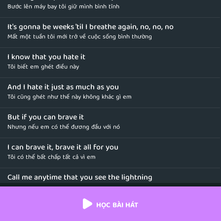
Bước lên máy bay tôi giữ mình bình tĩnh
It's gonna be weeks 'til I breathe again, no, no, no
Mất một tuần tôi mới trở về cuộc sống bình thường
I know that you hate it
Tôi biết em ghét điều này
And I hate it just as much as you
Tôi cũng ghét như thế này không khác gì em
But if you can brave it
Nhưng nếu em có thể đương đầu với nó
I can brave it, brave it all for you
Tôi có thể bất chấp tất cả vì em
Call me anytime that you see the lightning
Hãy gọi cho tôi khi em thấy có sấm chớp
HỌC BÀI HÁT
Don't you feel alone, you can always find me
Em không chỉ có một mình, em có thể tìm đến tôi