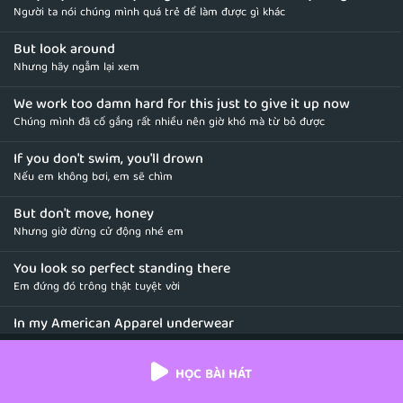
Người ta nói chúng mình quá trẻ để làm được gì khác
But look around
Nhưng hãy ngẫm lại xem
We work too damn hard for this just to give it up now
Chúng mình đã cố gắng rất nhiều nên giờ khó mà từ bỏ được
If you don't swim, you'll drown
Nếu em không bơi, em sẽ chìm
But don't move, honey
Nhưng giờ đừng cử động nhé em
You look so perfect standing there
Em đứng đó trông thật tuyệt vời
In my American Apparel underwear
Khi mặc chiếc quần lót hiệu American Apparel của anh
HỌC BÀI HÁT
And I know now
Và giờ anh biết rằng