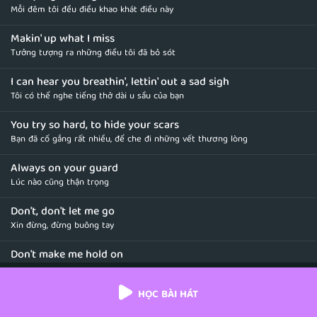
Mỗi đêm tôi đều điều khao khát điều này
Makin' up what I miss
Tưởng tượng ra những điều tôi đã bỏ sót
I can hear you breathin', lettin' out a sad sigh
Tôi có thể nghe tiếng thở dài u sầu của bạn
You try so hard, to hide your scars
Bạn đã cố gắng rất nhiều, để che đi những vết thương lòng
Always on your guard
Lúc nào cũng thận trọng
Don't, don't let me go
Xin đừng, đừng buông tay
Don't make me hold on
Đừng bắt tôi phải chịu đựng
HỌC BÀI HÁT
When you're not
Khi bạn cũng không thể làm được