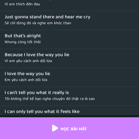
Vì em thích đớn đau
Just gonna stand there and hear me cry
Sẽ chỉ đứng đó và nghe em khóc than
But that's alright
Nhưng cũng tốt thôi
Because I love the way you lie
Vì em yêu cách anh dối lừa
I love the way you lie
Em yêu cách anh dối lừa
I can't tell you what it really is
Tôi không thể kể bạn nghe chuyện đó thật ra là sao
I can only tell you what it feels like
Tôi chỉ có thể nói nó cảm giác thế nào mà thôi
HỌC BÀI HÁT
And right now there's a steel knife
Và giờ thì giống như có con dao bằng thép