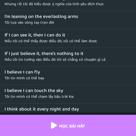
Nhưng rồi tôi đã hiểu được ý nghĩa của tình yêu đích thực
I'm leaning on the everlasting arms
Tôi tựa vào vòng tay trọn đời
If I can see it, then I can do it
Nếu tôi có thể thấy được điều đó, tôi có thể làm được
If I just believe it, there's nothing to it
Nếu tôi tin tưởng vào điều đó thì sẽ chẳng có chuyện gì cả
I believe I can fly
Tôi tin mình có thể bay
I believe I can touch the sky
Tôi tin mình có thể chạm lấy bầu trời kia
I think about it every night and day
Tôi nghĩ về điều đó cả ngày lẫn đêm
HỌC BÀI HÁT
Spread my wings and fly away
Giang đôi cánh rộng và bay đi thật xa