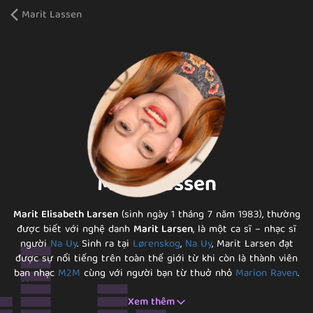
Marit Lassen
Marit Lassen
Marit Elisabeth Larsen
(sinh ngày 1 tháng 7 năm 1983), thường
được biết với nghệ danh
Marit Larsen
, là một ca sĩ – nhạc sĩ
người
Na Uy
. Sinh ra tại
Lørenskog
,
Na Uy
, Marit Larsen đạt
được sự nổi tiếng trên toàn thế giới từ khi còn là thành viên
ban nhạc
M2M
cùng với người bạn từ thuở nhỏ
Marion Raven
.
[1]
Ban nhạc đã tan rã vào năm 2002 và hiện nay cô là ca sĩ
Xem thêm
solo.