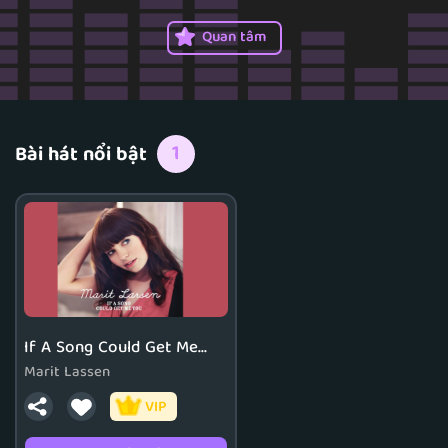
Quan tâm
1
Bài hát nổi bật
If A Song Could Get Me
You
Marit Lassen
VIP