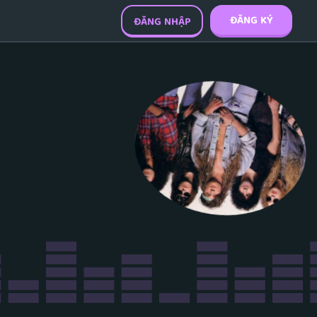
ĐĂNG KÝ
ĐĂNG NHẬP