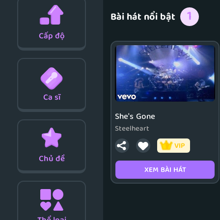
1
Bài hát nổi bật
Cấp độ
Ca sĩ
She's Gone
Steelheart
VIP
Chủ đề
XEM BÀI HÁT